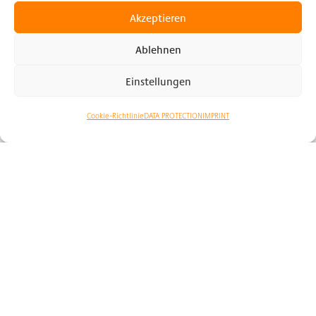
Akzeptieren
Ablehnen
Einstellungen
Cookie-Richtlinie
DATA PROTECTION
IMPRINT
New:
Up to 16 intercom units – Client and Server mode